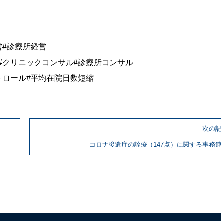
営#診療所経営
#クリニックコンサル#診療所コンサル
トロール#平均在院日数短縮
次の
コロナ後遺症の診療（147点）に関する事務