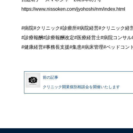
https://www.nissoken.com/jyohoshi/nm/index.html
#病院#クリニック#診療所#病院経営#クリニック経
#診療報酬#診療報酬改定#医療経営士#病院コンサル
#健康経営#事務長支援#集患#病床管理#ベッドコン
前の記事
クリニック開業個別相談会を開催いたします