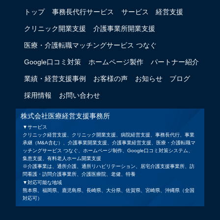
トップ
事務長代行サービス
サービス
経営支援
クリニック開業支援
介護事業所開業支援
医療・介護転職マッチングサービス つなぐ
Google口コミ対策
ホームページ製作
パートナー紹介
業績・経営支援事例
お客様の声
お知らせ
ブログ
採用情報
お問い合わせ
株式会社医療経営支援事務所
▼サービス
クリニック経営支援、クリニック開業支援、病院経営支援、事務長代行、事業
承継（M&A含む）、介護事業開業支援、介護事業経営支援、医療・介護転職マ
ッチングサービス つなぐ、ホームページ制作、Google口コミ対策システム、
集患支援、有料老人ホーム開業支援
※介護事業は、通所介護、通所リハビリテーション、居宅介護支援事業所、訪
問看護・訪問介護事業所、介護医療院、老健、特養
▼対応可能な地域
熊本県、福岡県、鹿児島県、長崎県、大分県、佐賀県、宮崎県、沖縄県（全国
対応可）