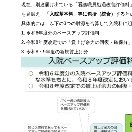
現在、別途届け出ている「看護職員処遇改善評価料
を見据え、
「入院基本料」等に包括（統合）する
と
具体的には、以下の3つの財源を合算して入院料に
1.
令和6年度分のベースアップ評価料
2.
令和8年度改定での「賃上げ余力の回復・確保分
3.
令和8・9年度の新規賃上げ分