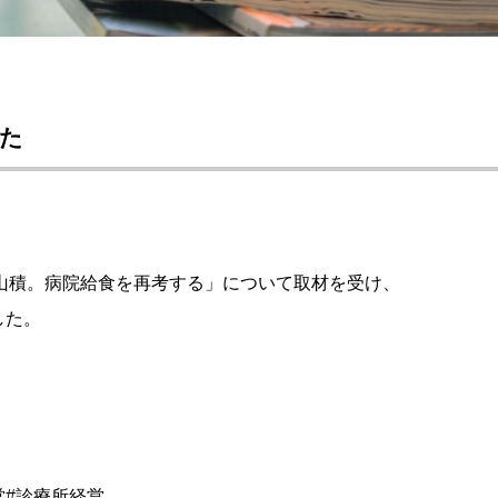
した
山積。病院給食を再考する」について取材を受け、
した。
営#診療所経営